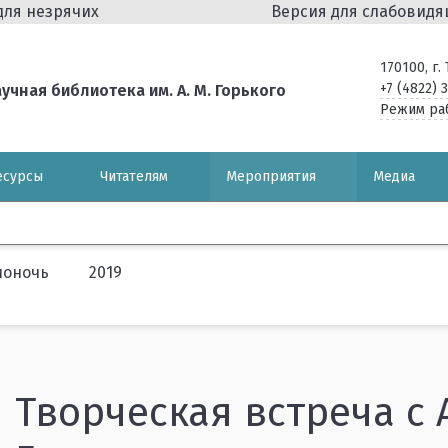
для незрячих
Версия для слабовид
170100, г
+7 (4822) 
чная библиотека им. А. М. Горького
Режим ра
есурсы
Читателям
Мероприятия
Медиа
ионочь
2019
Творческая встреча с