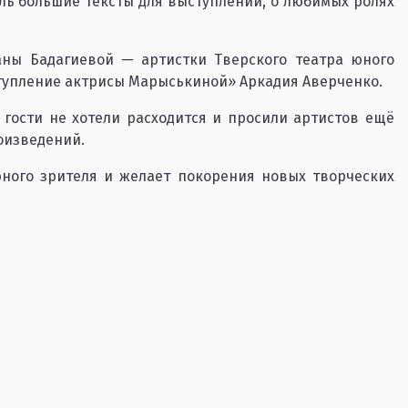
ль большие тексты для выступлений, о любимых ролях
ны Бадагиевой — артистки Тверского театра юного
тупление актрисы Марыськиной» Аркадия Аверченко.
 гости не хотели расходится и просили артистов ещё
оизведений.
юного зрителя и желает покорения новых творческих