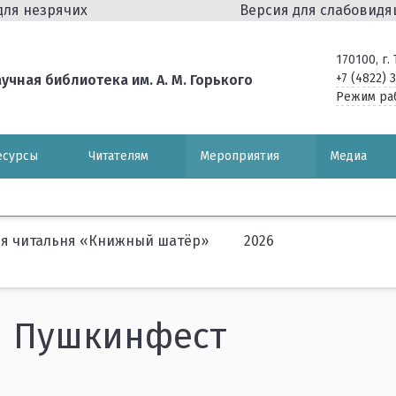
для незрячих
Версия для слабовид
170100, г
+7 (4822) 
чная библиотека им. А. М. Горького
Режим ра
есурсы
Читателям
Мероприятия
Медиа
яя читальня «Книжный шатёр»
2026
Пушкинфест