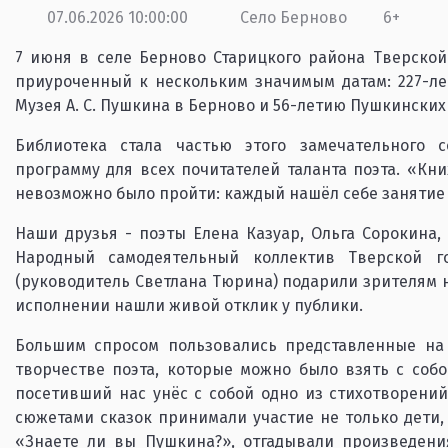
07.06.2026 10:00:00
Село Берново
6+
7 июня в селе Берново Старицкого района Тверской
приуроченный к нескольким значимым датам: 227-ле
Музея А. С. Пушкина в Берново и 56-летию Пушкинских
Библиотека стала частью этого замечательного 
программу для всех почитателей таланта поэта. «Кн
невозможно было пройти: каждый нашёл себе занятие 
Наши друзья - поэты Елена Казуар, Ольга Сорокина,
Народный самодеятельный коллектив Тверской г
(руководитель Светлана Тюрина) подарили зрителям 
исполнении нашли живой отклик у публики.
Большим спросом пользовались представленные на 
творчестве поэта, которые можно было взять с соб
посетивший нас унёс с собой одно из стихотворений
сюжетами сказок принимали участие не только дети,
«Знаете ли вы Пушкина?», отгадывали произведени