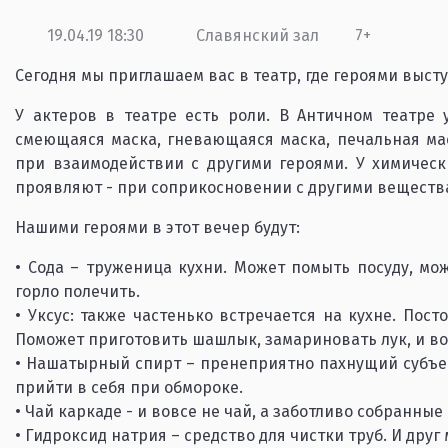
19.04.19 18:30
Славянский зал
7+
Сегодня мы приглашаем вас в театр, где героями высту
У актеров в театре есть роли. В Античном театре 
смеющаяся маска, гневающаяся маска, печальная ма
при взаимодействии с другими героями. У химическ
проявляют - при соприкосновении с другими веществ
Нашими героями в этот вечер будут:
• Сода – труженица кухни. Может помыть посуду, мо
горло полечить.
• Уксус: также частенько встречается на кухне. Пост
Поможет приготовить шашлык, замариновать лук, и во
• Нашатырный спирт – пренеприятно пахнущий субъект
прийти в себя при обмороке.
• Чай каркаде - и вовсе не чай, а заботливо собранные
• Гидроксид натрия – средство для чистки труб. И друг