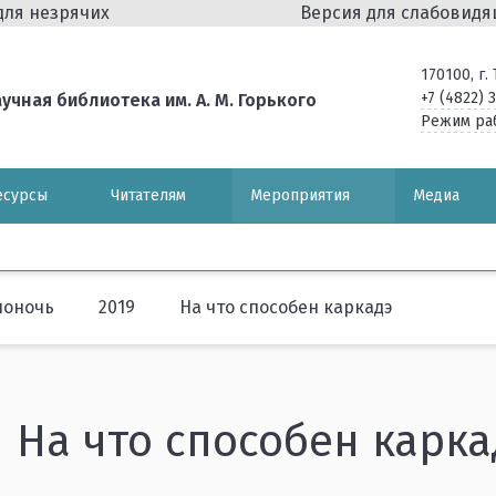
для незрячих
Версия для слабовид
170100, г
+7 (4822) 
чная библиотека им. А. М. Горького
Режим ра
есурсы
Читателям
Мероприятия
Медиа
ионочь
2019
На что способен каркадэ
На что способен карка