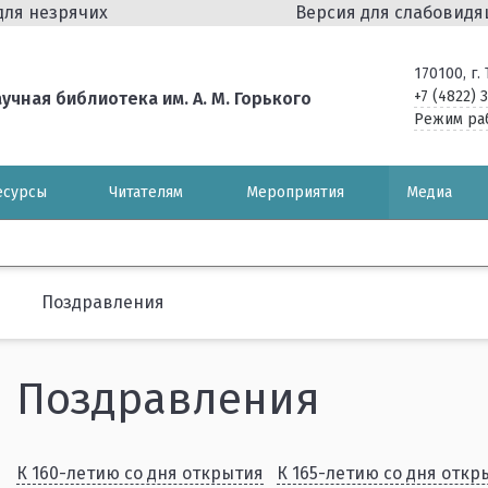
для незрячих
Версия для слабовид
170100, г
+7 (4822) 
чная библиотека им. А. М. Горького
Режим ра
есурсы
Читателям
Мероприятия
Медиа
Поздравления
Поздравления
К 160-летию со дня открытия
К 165-летию со дня откр