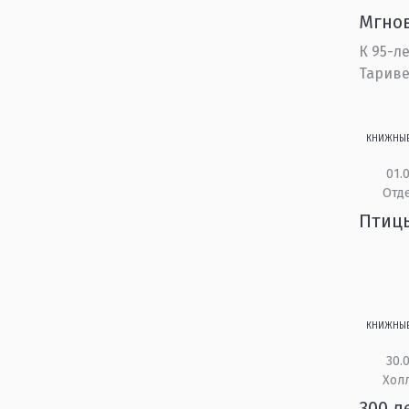
Мгнов
К 95-л
Тарив
КНИЖНЫ
01.0
Отд
Птиц
КНИЖНЫ
30.0
Холл
300 л