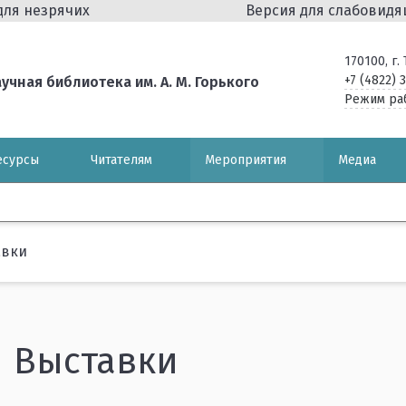
для незрячих
Версия для слабовид
170100, г
+7 (4822) 
чная библиотека им. А. М. Горького
Режим ра
есурсы
Читателям
Мероприятия
Медиа
авки
Выставки