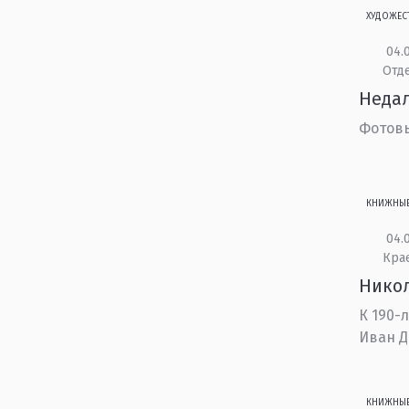
ХУДОЖЕС
04.0
Отд
Недал
Фотовы
КНИЖНЫ
04.0
Кра
Никол
К 190-
Иван Д
КНИЖНЫ