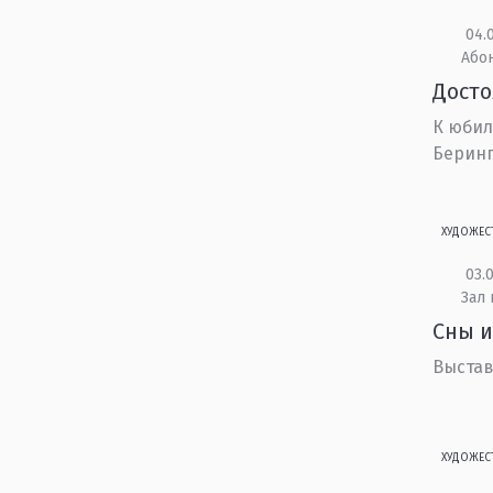
04.0
Або
Дост
К юбил
Беринга
ХУДОЖЕС
03.0
Зал 
Сны и
Выстав
ХУДОЖЕС