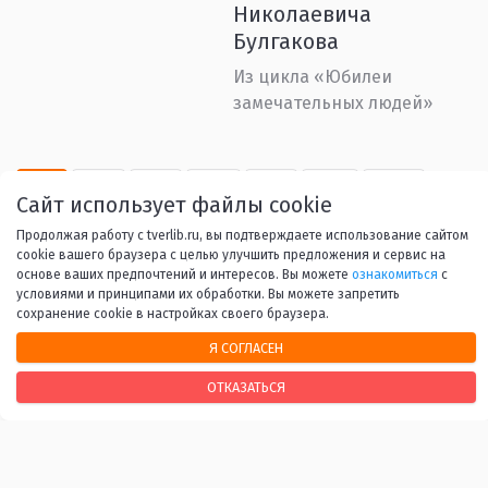
Николаевича
Булгакова
Из цикла «Юбилеи
замечательных людей»
1
2
3
4
5
...
53
Сайт использует файлы cookie
Продолжая работу с tverlib.ru, вы подтверждаете использование сайтом
Вперед
cookie вашего браузера с целью улучшить предложения и сервис на
основе ваших предпочтений и интересов. Вы можете
ознакомиться
с
условиями и принципами их обработки. Вы можете запретить
сохранение cookie в настройках своего браузера.
Я СОГЛАСЕН
НАШИ КОНТАКТЫ
ОТКАЗАТЬСЯ
170100, г. Тверь, Свободный переулок, 28
+7 (4822) 34-37-55
info@tverlib.ru