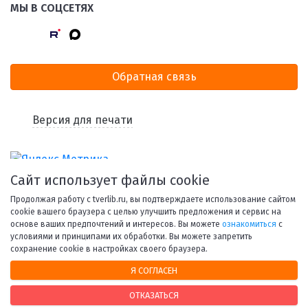
МЫ В СОЦСЕТЯХ
Обратная связь
Версия для печати
Сайт использует файлы cookie
Продолжая работу с tverlib.ru, вы подтверждаете использование сайтом
cookie вашего браузера с целью улучшить предложения и сервис на
основе ваших предпочтений и интересов. Вы можете
ознакомиться
с
условиями и принципами их обработки. Вы можете запретить
© 1998-2026 Тверская областная библиотека им. А. М.
сохранение cookie в настройках своего браузера.
Горького.
Я СОГЛАСЕН
При использовании материалов сайта ссылка на
ресурс обязательна.
ОТКАЗАТЬСЯ