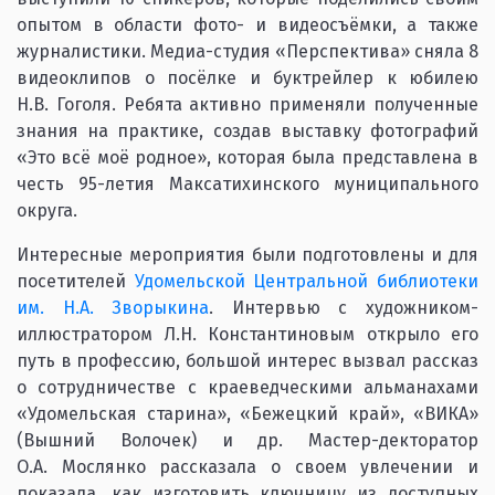
опытом в области фото- и видеосъёмки, а также
журналистики. Медиа-студия «Перспектива» сняла 8
видеоклипов о посёлке и буктрейлер к юбилею
Н.В. Гоголя. Ребята активно применяли полученные
знания на практике, создав выставку фотографий
«Это всё моё родное», которая была представлена в
честь 95-летия Максатихинского муниципального
округа.
Интересные мероприятия были подготовлены и для
посетителей
Удомельской Центральной библиотеки
им. Н.А. Зворыкина
. Интервью с художником-
иллюстратором Л.Н. Константиновым открыло его
путь в профессию, большой интерес вызвал рассказ
о сотрудничестве с краеведческими альманахами
«Удомельская старина», «Бежецкий край», «ВИКА»
(Вышний Волочек) и др. Мастер-декторатор
О.А. Мослянко рассказала о своем увлечении и
показала, как изготовить ключницу из доступных