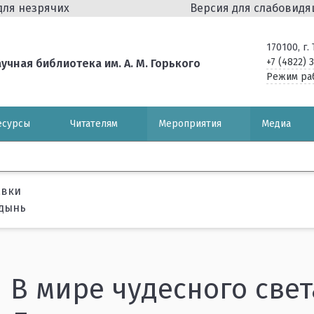
для незрячих
Версия для слабовид
170100, г
+7 (4822) 
чная библиотека им. А. М. Горького
Режим ра
есурсы
Читателям
Мероприятия
Медиа
авки
здынь
В мире чудесного све