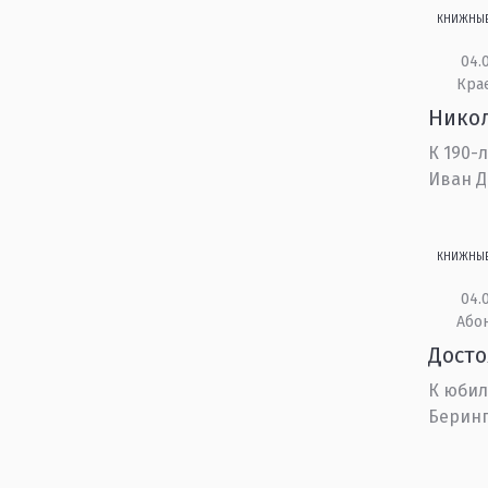
КНИЖНЫ
04.0
Кра
Никол
К 190-
Иван Д
КНИЖНЫ
04.0
Або
Дост
К юбил
Беринга