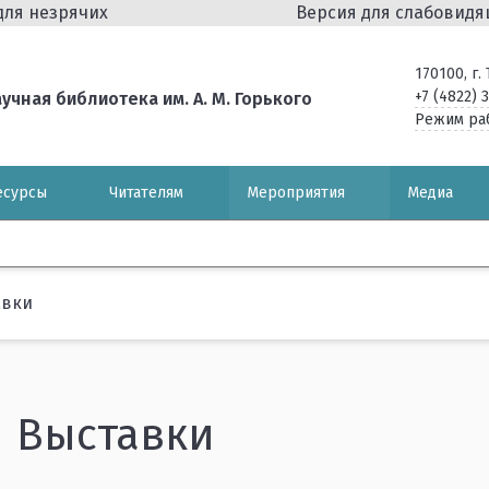
для незрячих
Версия для слабовид
170100, г
+7 (4822) 
чная библиотека им. А. М. Горького
Режим ра
есурсы
Читателям
Мероприятия
Медиа
авки
Выставки