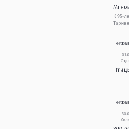
Мгнов
К 95-л
Тарив
КНИЖНЫ
01.0
Отд
Птиц
КНИЖНЫ
30.0
Холл
300 л