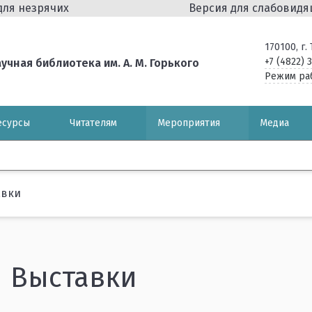
для незрячих
Версия для слабовид
170100, г
+7 (4822) 
чная библиотека им. А. М. Горького
Режим ра
есурсы
Читателям
Мероприятия
Медиа
авки
Выставки