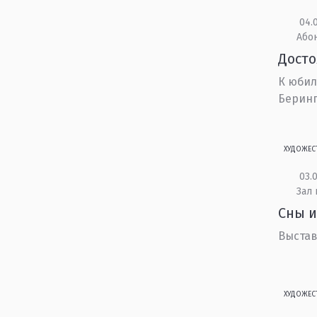
04.0
Або
Дост
К юбил
Беринга
ХУДОЖЕС
03.0
Зал 
Сны и
Выстав
ХУДОЖЕС