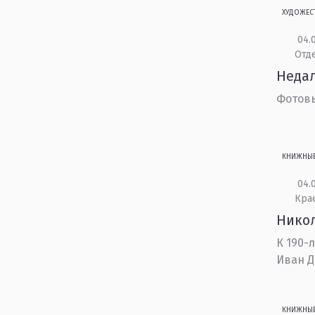
ХУДОЖЕС
04.0
Отд
Недал
Фотовы
КНИЖНЫ
04.0
Кра
Никол
К 190-
Иван Д
КНИЖНЫ