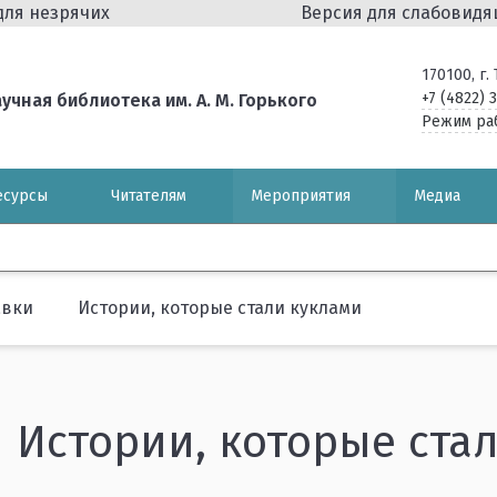
для незрячих
Версия для слабовид
170100, г
+7 (4822) 
чная библиотека им. А. М. Горького
Режим ра
есурсы
Читателям
Мероприятия
Медиа
авки
Истории, которые стали куклами
Истории, которые ста