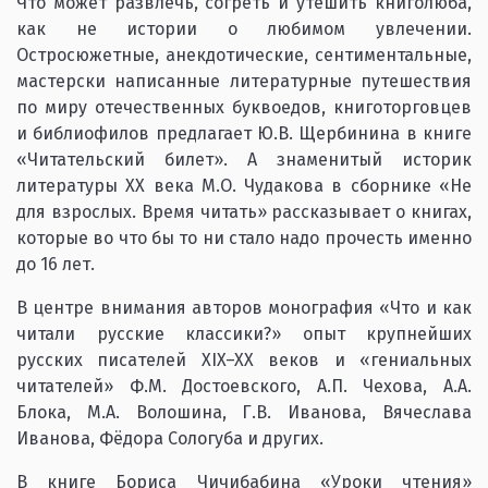
Что может развлечь, согреть и утешить книголюба,
как не истории о любимом увлечении.
Остросюжетные, анекдотические, сентиментальные,
мастерски написанные литературные путешествия
по миру отечественных буквоедов, книготорговцев
и библиофилов предлагает Ю.В. Щербинина в книге
«Читательский билет». А знаменитый историк
литературы ХХ века М.О. Чудакова в сборнике «Не
для взрослых. Время читать» рассказывает о книгах,
которые во что бы то ни стало надо прочесть именно
до 16 лет.
В центре внимания авторов монография «Что и как
читали русские классики?» опыт крупнейших
русских писателей XIX–XX веков и «гениальных
читателей» Ф.М. Достоевского, А.П. Чехова, А.А.
Блока, М.А. Волошина, Г.В. Иванова, Вячеслава
Иванова, Фёдора Сологуба и других.
В книге Бориса Чичибабина «Уроки чтения»