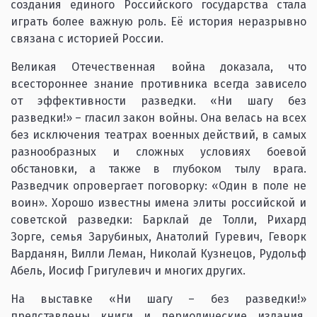
создания единого Российского государства стала
играть более важную роль. Её история неразрывно
связана с историей России.
Великая Отечественная война доказала, что
всестороннее знание противника всегда зависело
от эффективности разведки. «Ни шагу без
разведки!» – гласил закон войны. Она велась на всех
без исключения театрах военных действий, в самых
разнообразных и сложных условиях боевой
обстановки, а также в глубоком тылу врага.
Разведчик опровергает поговорку: «Один в поле не
воин». Хорошо известны имена элиты российской и
советской разведки: Барклай де Толли, Рихард
Зорге, семья Зарубиных, Анатолий Гуревич, Геворк
Варданян, Вилли Леман, Николай Кузнецов, Рудольф
Абель, Иосиф Григулевич и многих других.
На выставке «Ни шагу – без разведки!»
представлены книги и периодические издания,