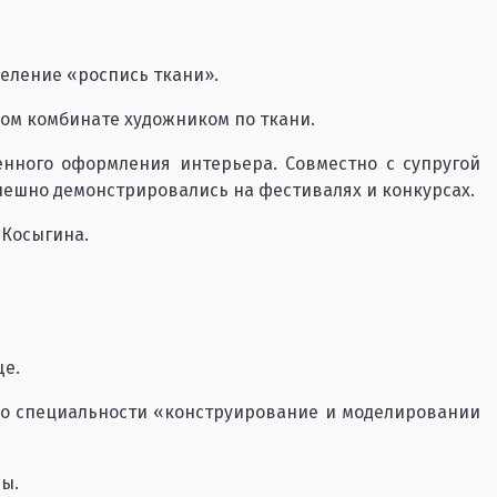
деление «роспись ткани».
жном комбинате художником по ткани.
енного оформления интерьера. Совместно с супругой
пешно демонстрировались на фестивалях и конкурсах.
 Косыгина.
ще.
по специальности «конструирование и моделировании
ны.