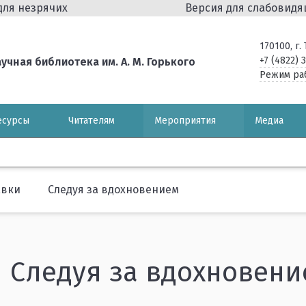
для незрячих
Версия для слабовид
170100, г
+7 (4822) 
чная библиотека им. А. М. Горького
Режим ра
есурсы
Читателям
Мероприятия
Медиа
авки
Следуя за вдохновением
Следуя за вдохновени