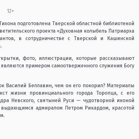
12+
Тихона подготовлена Тверской областной библиотекой
светительского проекта «Духовная колыбель Патриарха
антов, в сотрудничестве с Тверской и Кашинской
.
ткрытки, фото, иллюстрации, которые рассказывают
е являются примером самоотверженного служения Богу
ок Василий Беллавин, чем он его покорил? Материалы
кст жизни провинциального города Торопца, с его
дра Невского, святыней Руси — чудотворной иконой
, выдающимся адмиралом Петром Рикардом, красотой
м.