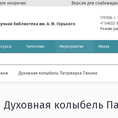
для незрячих
Версия для слабовид
170100, г
+7 (4822) 
чная библиотека им. А. М. Горького
Режим ра
есурсы
Читателям
Мероприятия
Медиа
авки
Духовная колыбель Патриарха Тихона
Духовная колыбель Па