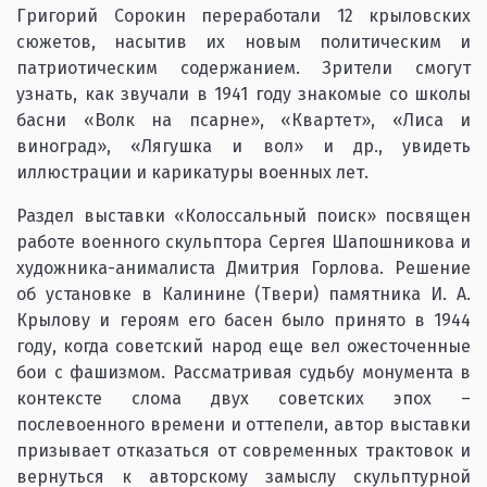
Григорий Сорокин переработали 12 крыловских
сюжетов, насытив их новым политическим и
патриотическим содержанием. Зрители смогут
узнать, как звучали в 1941 году знакомые со школы
басни «Волк на псарне», «Квартет», «Лиса и
виноград», «Лягушка и вол» и др., увидеть
иллюстрации и карикатуры военных лет.
Раздел выставки «Колоссальный поиск» посвящен
работе военного скульптора Сергея Шапошникова и
художника-анималиста Дмитрия Горлова. Решение
об установке в Калинине (Твери) памятника И. А.
Крылову и героям его басен было принято в 1944
году, когда советский народ еще вел ожесточенные
бои с фашизмом. Рассматривая судьбу монумента в
контексте слома двух советских эпох –
послевоенного времени и оттепели, автор выставки
призывает отказаться от современных трактовок и
вернуться к авторскому замыслу скульптурной