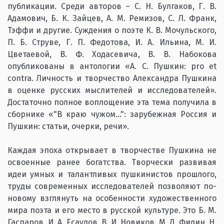
публикации. Среди авторов – С. Н. Булгаков, Г. В.
Адамович, Б. К. Зайцев, А. М. Ремизов, С. Л. Франк,
Тэффи и другие. Суждения о поэте К. В. Мочульского,
П. Б. Струве, Г. П. Федотова, И. А. Ильина, М. И.
Цветаевой, В. Ф. Ходасевича, В. В. Набокова
опубликованы в антологии «А. С. Пушкин: pro et
contra. Личность и творчество Александра Пушкина
в оценке русских мыслителей и исследователей».
Достаточно полное воплощение эта тема получила в
сборнике «"В краю чужом...": зарубежная Россия и
Пушкин: статьи, очерки, речи».
Каждая эпоха открывает в творчестве Пушкина не
освоенные ранее богатства. Творчески развивая
идеи умных и талантливых пушкинистов прошлого,
труды современных исследователей позволяют по-
новому взглянуть на особенности художественного
мира поэта и его место в русской культуре. Это Б. М.
Гаспаров, И. А. Есаулов, В. И. Новиков, М. Д. Филин, Н.