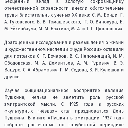
Бесценный вклад в золотую сокровищницу
отечественной словесности внесли обстоятельные
труды блистательных ученых ХХ века: С. М. Бонди, Г.
А. Гуковского, Б. В. Томашевского, Г. О. Винокура, Б.
М. Эйхенбаума, М. М. Бахтина, М. А. и Т. Г. Цявловских.
Драгоценные исследования и размышления о жизни
и художественном наследии «чуда России» оставили
для потомков С. Г. Бочаров, В. С. Непомнящий, И. М.
Ободовская, М. А. Дементьев, А. М. Гуревич, В. Э.
Вацуро, С. А. Абрамович, Г. М. Седова, В. И. Кулешов и
другие.
Изучая общенациональное восприятие явления
Пушкина, нельзя не заметить роль русской
эмигрантской мысли. С 1925 года в русских
«культурных гнёздах» стал праздноваться День
Пушкина. В книге «Пушкин в эмиграции. 1937 год»
собраны рассеянные по зарубежной периодике