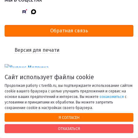
Обратная связь
Версия для печати
Сайт использует файлы cookie
Продолжая работу с tverlib.ru, вы подтверждаете использование сайтом
cookie вашего браузера с целью улучшить предложения и сервис на
основе ваших предпочтений и интересов. Вы можете
ознакомиться
с
условиями и принципами их обработки. Вы можете запретить
© 1998-2026 Тверская областная библиотека им. А. М.
сохранение cookie в настройках своего браузера.
Горького.
Я СОГЛАСЕН
При использовании материалов сайта ссылка на
ресурс обязательна.
ОТКАЗАТЬСЯ