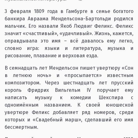
3 февраля 1809 года в Гамбурге в семье богатого
банкира Авраама Мендельсона-Бартольди родился
мальчик. Его назвали Якоб Людвиг Феликс. Феликс
значит «счастливый», «удачливый». Жизнь, кажется,
оправдывала это имя – всё давалось ему легко,
словно игра: языки и литература, музыка и
рисование, плавание и верховая езда.
В семнадцать лет Мендельсон пишет увертюру «Сон
в летнюю ночь» и «просыпается» известным
композитором. Через шестнадцать лет прусский
король Фридрих Вильгельм IV поручает ему
написать музыку к комедии Шекспира с
одноимённым названием. К своей юношеской
увертюре Феликс добавляет ряд номеров, среди
которых и «Свадебный марш», сделавший его имя
бессмертным.