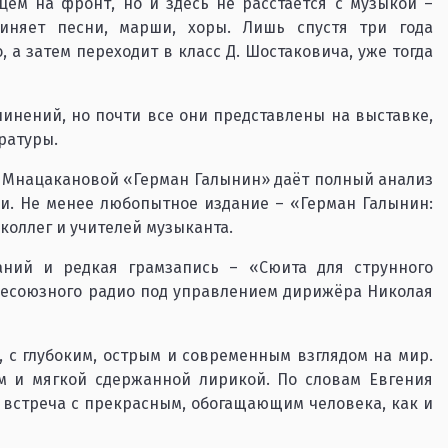
цем на фронт, но и здесь не расстаётся с музыкой –
чиняет песни, марши, хоры. Лишь спустя три года
 а затем переходит в класс Д. Шостаковича, уже тогда
инений, но почти все они представлены на выставке,
ратуры.
 Мнацакановой «Герман Галынин» даёт полный анализ
и. Не менее любопытное издание – «Герман Галынин:
коллег и учителей музыканта.
аний и редкая грамзапись – «Сюита для струнного
сесоюзного радио под управлением дирижёра Николая
 с глубоким, острым и современным взглядом на мир.
м и мягкой сдержанной лирикой. По словам Евгения
а встреча с прекрасным, обогащающим человека, как и