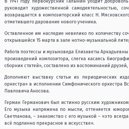
В 1941 году первокурсник Галынин уходит доброволь
руководит художественной самодеятельностью, со
возвращается в композиторский класс Н. Мясковского,
отметившего дарование нового ученика.
Оставленное им наследие невелико по количеству соч
открывшейся 15 марта в зале нотно-музыкальной лите
Работа поэтессы и музыковеда Елизаветы Аркадьевны
произведений композитора, слегка касаясь биографи
сборник статей», составлено из воспоминаний друзей, 
Дополняют выставку статьи из периодических изд
оркестра» в исполнении Симфонического оркестра В
Павловича Аносова.
Герман Германович был истинно русским художником,
Его музыка напряжена по мысли, оттеняется юморо
Светланова, – знакомство с его музыкой – «это всегд
всё подлинно прекрасное в искусстве».