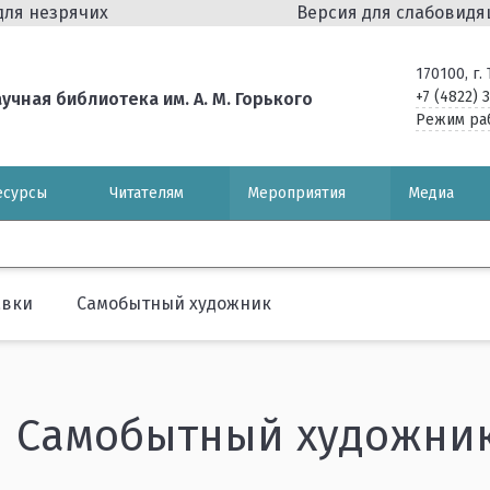
для незрячих
Версия для слабовид
170100, г
+7 (4822) 
чная библиотека им. А. М. Горького
Режим ра
есурсы
Читателям
Мероприятия
Медиа
авки
Самобытный художник
Самобытный художни