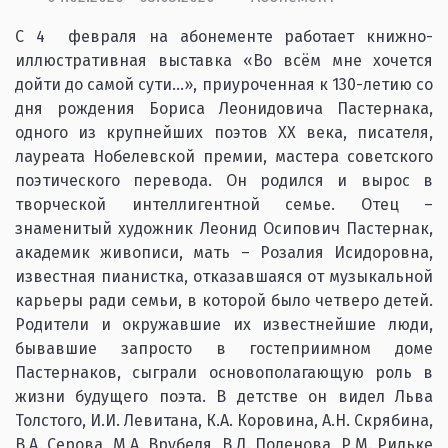
С 4 февраля на абонементе работает книжно-
иллюстративная выставка «Во всём мне хочется
дойти до самой сути…», приуроченная к 130-летию со
дня рождения Бориса Леонидовича Пастернака,
одного из крупнейших поэтов ХХ века, писателя,
лауреата Нобелевской премии, мастера советского
поэтического перевода. Он родился и вырос в
творческой интеллигентной семье. Отец –
знаменитый художник Леонид Осипович Пастернак,
академик живописи, мать – Розалия Исидоровна,
известная пианистка, отказавшаяся от музыкальной
карьеры ради семьи, в которой было четверо детей.
Родители и окружавшие их известнейшие люди,
бывавшие запросто в гостеприимном доме
Пастернаков, сыграли основополагающую роль в
жизни будущего поэта. В детстве он видел Льва
Толстого, И.И. Левитана, К.А. Коровина, А.Н. Скрябина,
В.А. Серова, М.А. Врубеля, В.Д. Поленова, Р.М. Рильке