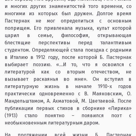
и многих других знаменитостей того времени, со
многими из которых был дружен. Долгое время
Пастернак не мог определиться с основным
поприщем. Его привлекала музыка, культ которой
царил в семье, философия, открывающая
блестящие перспективы перед талантливым
студентом. Определяющей стала поездка с родными
в Италию в 1912 году, после которой Б. Пастернак
выбирает поэзию. «…И то, что я освоился с
литературой как со вторым отечеством, не
вызывает раскаянья во мне». Он вступил в
литературную жизнь в начале 1910-х годов
практически одновременно с В. Маяковским, О.
Мандельштамом, А. Ахматовой, М. Цветаевой. После
публикации первых стихов в сборнике «Лирика»
(1913) стало понятно – появился поэт с
необыкновенным литературным даром.
На протяжении всей жизни Б. Пастернак