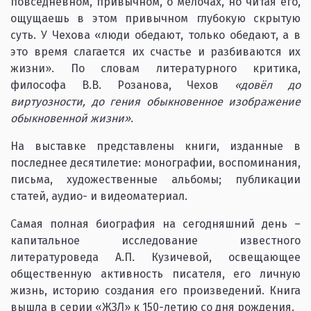
повседневном, привычном, о мелочах, но читая его,
ощущаешь в этом привычном глубокую скрытую
суть. У Чехова «люди обедают, только обедают, а в
это время слагается их счастье и разбиваются их
жизни». По словам литературного критика,
философа В.В. Розанова, Чехов
«довёл до
виртуозности, до гения обыкновенное изображение
обыкновенной жизни»
.
На выставке представлены книги, изданные в
последнее десятилетие: монографии, воспоминания,
письма, художественные альбомы; публикации
статей, аудио- и видеоматериал.
Самая полная биография на сегодняшний день –
капитальное исследование известного
литературоведа А.П. Кузичевой, освещающее
общественную активность писателя, его личную
жизнь, историю создания его произведений. Книга
вышла в серии «ЖЗЛ» к 150-летию со дня рождения.