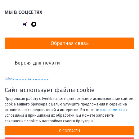
МЫ В СОЦСЕТЯХ
Обратная связь
Версия для печати
Сайт использует файлы cookie
Продолжая работу с tverlib.ru, вы подтверждаете использование сайтом
cookie вашего браузера с целью улучшить предложения и сервис на
основе ваших предпочтений и интересов. Вы можете
ознакомиться
с
условиями и принципами их обработки. Вы можете запретить
© 1998-2026 Тверская областная библиотека им. А. М.
сохранение cookie в настройках своего браузера.
Горького.
Я СОГЛАСЕН
При использовании материалов сайта ссылка на