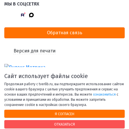
МЫ В СОЦСЕТЯХ
Обратная связь
Версия для печати
Сайт использует файлы cookie
Продолжая работу с tverlib.ru, вы подтверждаете использование сайтом
cookie вашего браузера с целью улучшить предложения и сервис на
основе ваших предпочтений и интересов. Вы можете
ознакомиться
с
условиями и принципами их обработки. Вы можете запретить
© 1998-2026 Тверская областная библиотека им. А. М.
сохранение cookie в настройках своего браузера.
Горького.
Я СОГЛАСЕН
При использовании материалов сайта ссылка на
ресурс обязательна.
ОТКАЗАТЬСЯ