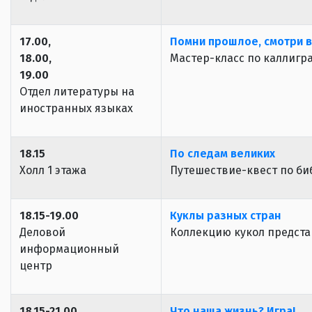
17.00,
Помни прошлое, смотри 
18.00,
Мастер-класс по каллигр
19.00
Отдел литературы на
иностранных языках
18.15
По следам великих
Холл 1 этажа
Путешествие-квест по би
18.15-19.00
Куклы разных стран
Деловой
Коллекцию кукол предста
информационный
центр
18.15-21.00
Что наша жизнь? Игра!