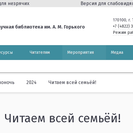
для незрячих
Версия для слабовид
170100, г
+7 (4822) 
чная библиотека им. А. М. Горького
Режим ра
есурсы
Читателям
Мероприятия
Медиа
ионочь
2024
Читаем всей семьёй!
Читаем всей семьёй!