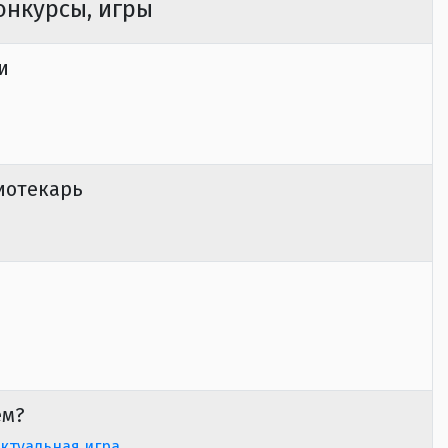
онкурсы, игры
и
иотекарь
ем?
ктуальная игра