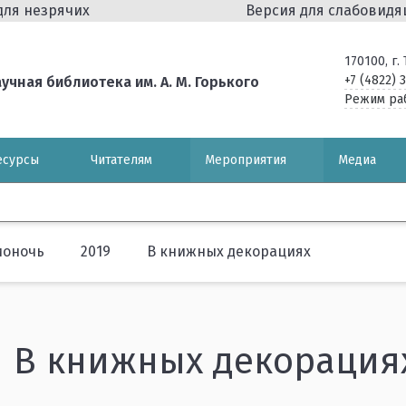
для незрячих
Версия для слабовид
170100, г
+7 (4822) 
чная библиотека им. А. М. Горького
Режим ра
есурсы
Читателям
Мероприятия
Медиа
ионочь
2019
В книжных декорациях
В книжных декорация