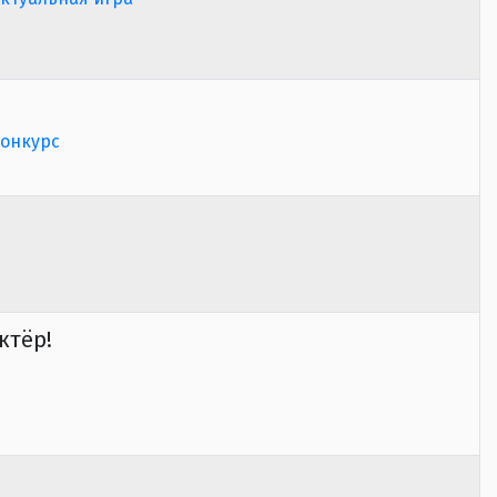
конкурс
ктёр!