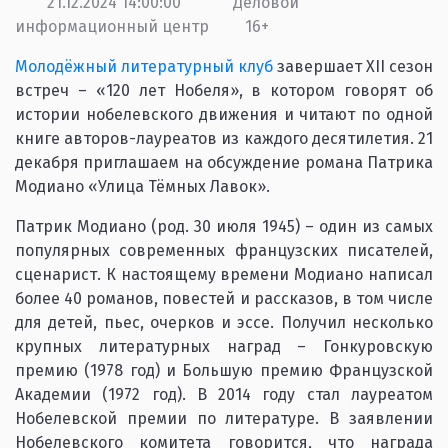
21.12.2024 14:00:00
Деловой
информационный центр
16+
Молодёжный литературный клуб
завершает XII сезон
встреч – «120 лет Нобеля», в котором говорят об
истории нобелевского движения и читают по одной
книге авторов-лауреатов из каждого десятилетия. 21
декабря приглашаем на обсуждение романа Патрика
Модиано «Улица Тёмных Лавок».
Патрик Модиано (род. 30 июля 1945) – один из самых
популярных современных французских писателей,
сценарист. К настоящему времени Модиано написал
более 40 романов, повестей и рассказов, в том числе
для детей, пьес, очерков и эссе. Получил несколько
крупных литературных наград – Гонкуровскую
премию (1978 год) и Большую премию Французской
Академии (1972 год). В 2014 году стал лауреатом
Нобелевской премии по литературе. В заявлении
Нобелевского комитета говорится, что награда