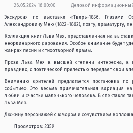
26.05.2024 16:00:00
Деловой информационны
Экскурсия по выставке «Тверь-1856. Глазами О
Александровичу Мею (1822–1862), поэту, драматургу, п
Коллекция книг Льва Мея, представленная на выставке
неординарного дарования. Особое внимание будет уд
жанрах песни и стихотворной драмы.
Проза Льва Мея в высшей степени интересна, в н
правдиво, с поэтической прелестью передает свои вп
Вниманию зрителей предлагается постановка по 
событие». Это весьма примечательная вариация на
любви и счастье маленького человека. В спектакле 
Льва Мея.
Дюжину персонажей с юмором и сочувствием воплощае
Просмотров: 2359