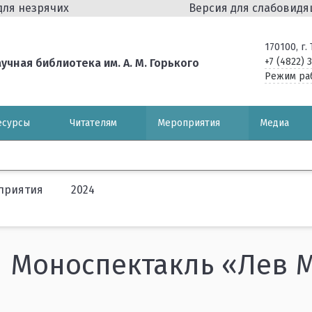
для незрячих
Версия для слабовид
170100, г
+7 (4822) 
чная библиотека им. А. М. Горького
Режим ра
есурсы
Читателям
Мероприятия
Медиа
приятия
2024
Моноспектакль «Лев 