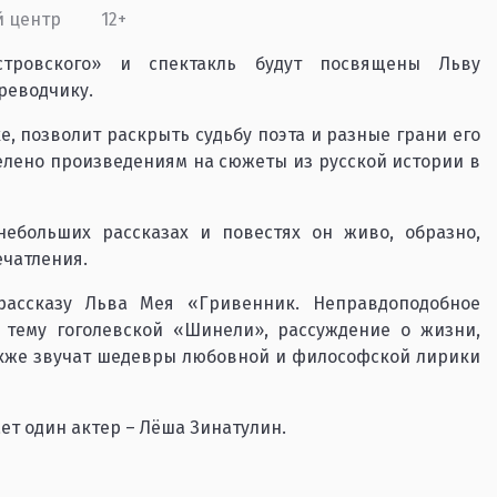
й центр
12+
стровского» и спектакль будут посвящены Льву
ереводчику.
, позволит раскрыть судьбу поэта и разные грани его
елено произведениям на сюжеты из русской истории в
ебольших рассказах и повестях он живо, образно,
ечатления.
рассказу Льва Мея «Гривенник. Неправдоподобное
 тему гоголевской «Шинели», рассуждение о жизни,
также звучат шедевры любовной и философской лирики
т один актер – Лёша Зинатулин.