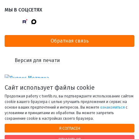
МЫ В СОЦСЕТЯХ
Обратная связь
Версия для печати
Сайт использует файлы cookie
Продолжая работу с tverlib.ru, вы подтверждаете использование сайтом
cookie вашего браузера с целью улучшить предложения и сервис на
основе ваших предпочтений и интересов. Вы можете
ознакомиться
с
условиями и принципами их обработки. Вы можете запретить
© 1998-2026 Тверская областная библиотека им. А. М.
сохранение cookie в настройках своего браузера.
Горького.
Я СОГЛАСЕН
При использовании материалов сайта ссылка на