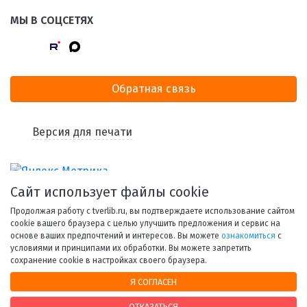
МЫ В СОЦСЕТЯХ
Обратная связь
Версия для печати
Сайт использует файлы cookie
Продолжая работу с tverlib.ru, вы подтверждаете использование сайтом
cookie вашего браузера с целью улучшить предложения и сервис на
основе ваших предпочтений и интересов. Вы можете
ознакомиться
с
условиями и принципами их обработки. Вы можете запретить
© 1998-2026 Тверская областная библиотека им. А. М.
сохранение cookie в настройках своего браузера.
Горького.
Я СОГЛАСЕН
При использовании материалов сайта ссылка на
ОТКАЗАТЬСЯ