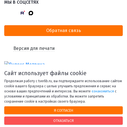
МЫ В СОЦСЕТЯХ
Обратная связь
Версия для печати
Сайт использует файлы cookie
Продолжая работу с tverlib.ru, вы подтверждаете использование сайтом
cookie вашего браузера с целью улучшить предложения и сервис на
основе ваших предпочтений и интересов. Вы можете
ознакомиться
с
условиями и принципами их обработки. Вы можете запретить
© 1998-2026 Тверская областная библиотека им. А. М.
сохранение cookie в настройках своего браузера.
Горького.
Я СОГЛАСЕН
При использовании материалов сайта ссылка на
ресурс обязательна.
ОТКАЗАТЬСЯ