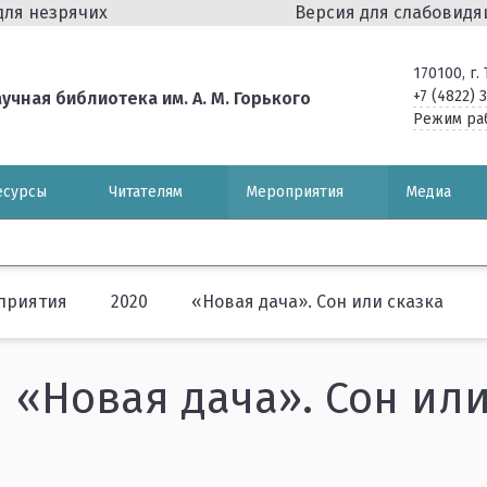
для незрячих
Версия для слабовид
170100, г
+7 (4822) 
чная библиотека им. А. М. Горького
Режим ра
есурсы
Читателям
Мероприятия
Медиа
приятия
2020
«Новая дача». Сон или сказка
«Новая дача». Сон или