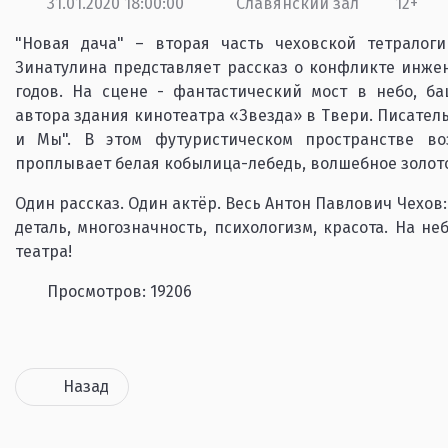
31.01.2020 18:00:00
Славянский зал
12+
"Новая дача" – вторая часть чеховской тетралоги
Зинатулина представляет рассказ о конфликте инжен
годов. На сцене - фантастический мост в небо, ба
автора здания кинотеатра «Звезда» в Твери. Писател
и Мы". В этом футуристическом пространстве воз
проплывает белая кобылица-лебедь, волшебное золотое
Один рассказ. Один актёр. Весь Антон Павлович Чехов:
деталь, многозначность, психологизм, красота. На н
театра!
Просмотров: 19206
Назад