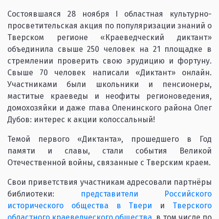
Состоявшаяся 28 ноября I областная культурно-
просветительская акция по популяризации знаний о
Тверском регионе «Краеведческий диктант»
объединила свыше 250 человек на 21 площадке в
стремлении проверить свою эрудицию и фортуну.
Свыше 70 человек написали «Диктант» онлайн.
Участниками были школьники и пенсионеры,
маститые краеведы и неофиты регионоведения,
домохозяйки и даже глава Оленинского района Олег
Дубов: интерес к акции колоссальный!
Темой первого «Диктанта», прошедшего в Год
памяти и славы, стали события Великой
Отечественной войны, связанные с Тверским краем.
Свои приветствия участникам адресовали партнёры
библиотеки:
представители Российского
исторического общества в Твери
и
Тверского
областного краеведческого общества
, в том числе по