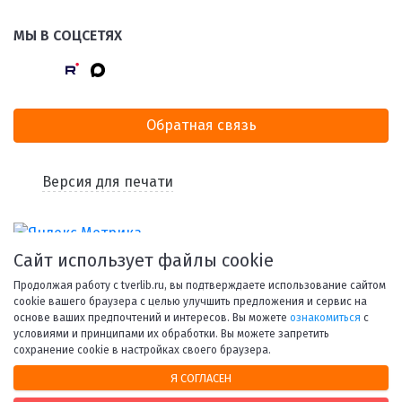
МЫ В СОЦСЕТЯХ
Обратная связь
Версия для печати
Сайт использует файлы cookie
Продолжая работу с tverlib.ru, вы подтверждаете использование сайтом
cookie вашего браузера с целью улучшить предложения и сервис на
основе ваших предпочтений и интересов. Вы можете
ознакомиться
с
условиями и принципами их обработки. Вы можете запретить
© 1998-2026 Тверская областная библиотека им. А. М.
сохранение cookie в настройках своего браузера.
Горького.
Я СОГЛАСЕН
При использовании материалов сайта ссылка на