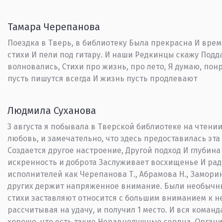
Тамара Черепанова
Поездка в Тверь, в библиотеку Была прекрасна И врем
стихи И пели под гитару. И наши Редкинцы скажу Подда
волновались, Стихи про жизнь, про лето, Я думаю, пон
пусть пишутся всегда И жизнь пусть продлевают
Людмила Суханова
3 августа я побывала в Тверской библиотеке на чтени
любовь, и замечательно, что здесь предоставилась эта
Создается другое настроение, Другой подход И глубин
искренность и доброта Заслуживает восхищенье И рад
исполнителей как Черепанова Т., Абрамова Н., Замор
других держит напряженное внимание. Были необычные 
стихи заставляют относится с большим вниманием к не
рассчитывая на удачу, и получил 1 место. И вся коман
хорошо, что есть такие Неравнодушные сердца, Орган