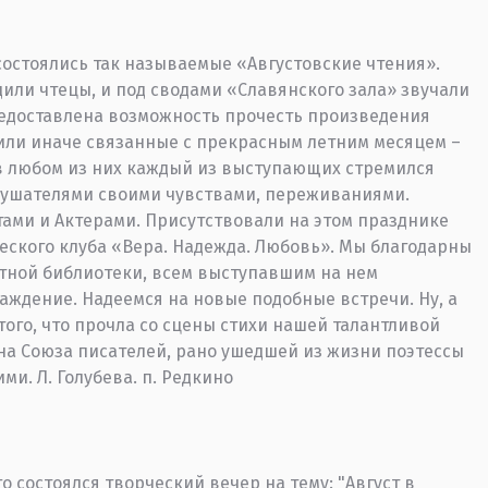
 состоялись так называемые «Августовские чтения».
дили чтецы, и под сводами «Славянского зала» звучали
редоставлена возможность прочесть произведения
 или иначе связанные с прекрасным летним месяцем –
о в любом из них каждый из выступающих стремился
слушателями своими чувствами, переживаниями.
ами и Актерами. Присутствовали на этом празднике
еского клуба «Вера. Надежда. Любовь». Мы благодарны
стной библиотеки, всем выступавшим на нем
аждение. Надеемся на новые подобные встречи. Ну, а
ттого, что прочла со сцены стихи нашей талантливой
на Союза писателей, рано ушедшей из жизни поэтессы
ими. Л. Голубева. п. Редкино
о состоялся творческий вечер на тему: "Август в