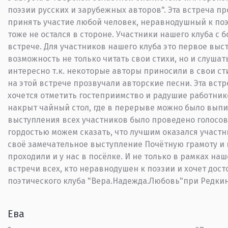
поэзии русских и зарубежных авторов". Эта встреча п
принять участие любой человек, неравнодушный к поэ
тоже не остался в стороне. Участники нашего клуба с
встрече. Для участников нашего клуба это первое выс
возможность не только читать свои стихи, но и слушат
интересно т.к. некоторые авторы приносили в свои ст
на этой встрече прозвучали авторские песни. Эта встр
хочется отметить гостеприимство и радушие работнико
накрыт чайный стол, где в перерыве можно было выпи
выступления всех участников было проведено голосов
гордостью можем сказать, что лучшим оказался участн
своё замечательное выступление Почётную грамоту и 
проходили и у нас в посёлке. И не только в рамках на
встречи всех, кто неравнодушен к поэзии и хочет дос
поэтического клуба "Вера.Надежда.Любовь"при Редки
Ева