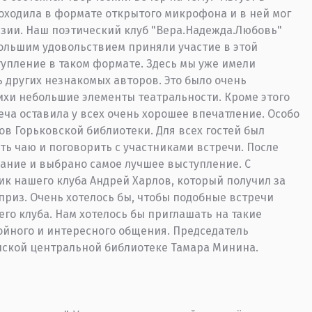
роходила в формате открытого микрофона и в ней мог
зии. Наш поэтический клуб "Вера.Надежда.Любовь"
 большим удовольствием приняли участие в этой
тупление в таком формате. Здесь мы уже имели
ь других незнакомых авторов. Это было очень
ихи небольшие элементы театральности. Кроме этого
еча оставила у всех очень хорошее впечатление. Особо
в Горьковской библиотеки. Для всех гостей был
ть чаю и поговорить с участниками встречи. После
ание и выбрано самое лучшее выступление. С
ик нашего клуба Андрей Харлов, который получил за
приз. Очень хотелось бы, чтобы подобные встречи
шего клуба. Нам хотелось бы приглашать на такие
тойного и интересного общения. Председатель
нской центральной библиотеке Тамара Минина.