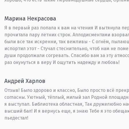
Марина Некрасова
Я в первый раз попала к вам на чтения И вытянула пе
прочитала пару летних строк. Аплодисментами взорвал
были все так искренни, так вежливы - С огнём, пылаю
испортил этот - Стучал стеснительно, чтоб нам не пом
души продолжали согревать. Спасибо вам за эту атмос
раз окунуться в веру И ощутить надежду и любовь!
Андрей Харлов
Отзыв! Было здорово и классно, Было просто всё прек
согласны. Уютный, тёплый, милый зал Родной площадкой
я выступал. Библиотека областная, Так дружелюбно на
высший бал! И я вернусь еще, я знаю Тебе я это обеща
пьедестал!