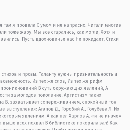
я там я провела С умом и не напрасно. Читали многие
ли тоже жару. Мы все старались, как могли, Хотя и
равились. Пусть вдохновенье нас Не покидает, Стихи
и стихов и прозы. Таланту нужны признательность и
 возможность. Из тех же слов, Из тех же рифм
а проникновений В суть окружающих явлений, А
ости за молодое поколение. Артистизм таких
ина В. захватывает сопереживанием, спокойный тон
выступления: Агапов Д., Горобий А., Голубева Л. Их
которым явлениям. А как пел Харлов А. «и не иначе»
да выше всех похвал В библиотеке покорила зал! Как
изуют праздник людям, Чтобы поэзии мерцать.