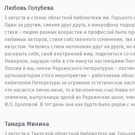
Любовь Голубева
3 августа в стенах областной библиотеки им. Горького
Один за другим, сменяя друг друга, к микрофону подхо
стихи – людям разных возрастов и профессий была п
любимых авторов, стихи собственного сочинения, так
августом. Читались стихи непохожие друг на друга, н
раскрыть себя, свой внутренний мир, поделиться со 
Наверное, ощущая себя в эти минуты настоящими Поэт
Поэзии и мы, члены Редкинского литературно – поэтич
организаторам этого мероприятия – работникам обла
любителям Литературы за огромное эстетическое насл
что касается лично меня, то я бесконечно счастлива о
землячки, выпускницы одной из Редкинских школ, чле
И.О. Хроловой. В тот день она как будто была рядом с н
Тамара Минина
3 августа в Тверской областной библиотеке им. Горьког