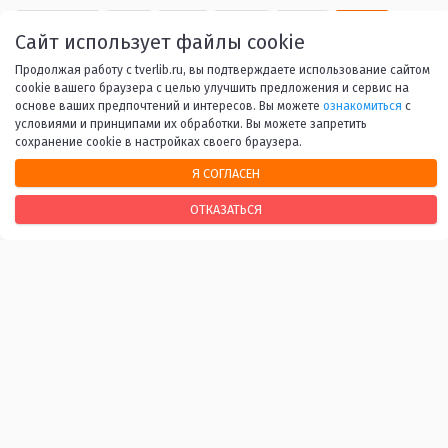
Назад
1
...
20
21
22
Сайт использует файлы cookie
Продолжая работу с tverlib.ru, вы подтверждаете использование сайтом
23
24
...
45
Вперед
cookie вашего браузера с целью улучшить предложения и сервис на
основе ваших предпочтений и интересов. Вы можете
ознакомиться
с
условиями и принципами их обработки. Вы можете запретить
сохранение cookie в настройках своего браузера.
Я СОГЛАСЕН
НАШИ КОНТАКТЫ
ОТКАЗАТЬСЯ
170100, г. Тверь, Свободный переулок, 28
+7 (4822) 34-37-55
info@tverlib.ru
Нашли ошибку? Сообщите нам!
Выделите и нажмите Ctr+Enter
Последнее обновление: 08.08.2026
ВАЖНЫЕ ССЫЛКИ