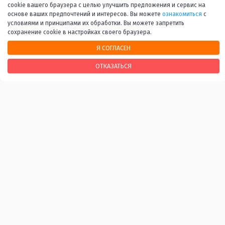
13
14
...
45
Вперед
cookie вашего браузера с целью улучшить предложения и сервис на
основе ваших предпочтений и интересов. Вы можете
ознакомиться
с
условиями и принципами их обработки. Вы можете запретить
сохранение cookie в настройках своего браузера.
Я СОГЛАСЕН
ОТКАЗАТЬСЯ
НАШИ КОНТАКТЫ
170100, г. Тверь, Свободный переулок, 28
+7 (4822) 34-37-55
info@tverlib.ru
Нашли ошибку? Сообщите нам!
Выделите и нажмите Ctr+Enter
Последнее обновление: 07.08.2026
ВАЖНЫЕ ССЫЛКИ
Независимая оценка качества оказания услуг
Антитеррористическая и антинаркотическая