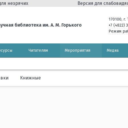
для незрячих
Версия для слабовид
170100, г
чная библиотека им. А. М. Горького
+7 (4822) 
Режим ра
есурсы
Читателям
Мероприятия
Медиа
авки
Книжные