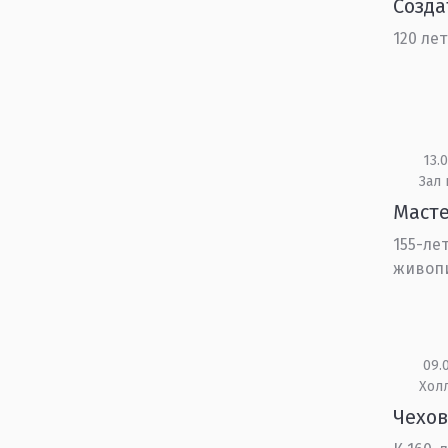
Созда
120 ле
13.0
Зал 
Масте
155-ле
живоп
09.0
Холл
Чехов