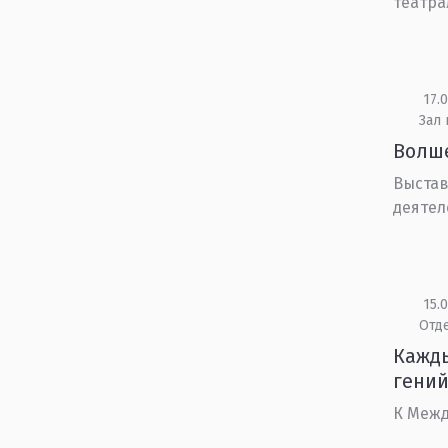
театра
17.0
Зал 
Волш
Выстав
деятел
15.0
Отд
Кажды
гений
К Межд