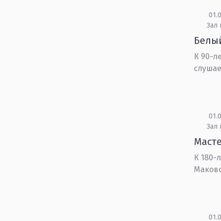
01.0
Зал
Белый
К 90-л
слушае
01.0
Зал 
Масте
К 180-
Маков
01.0