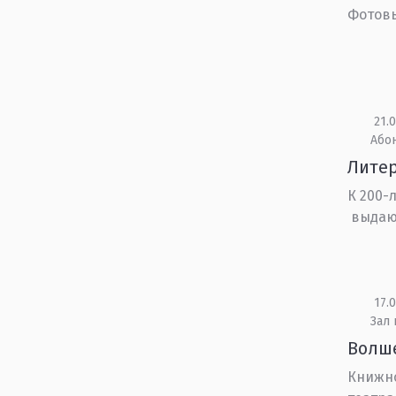
Фотов
21.0
Або
Литер
К 200-
выдающ
17.0
Зал 
Волш
Книжно