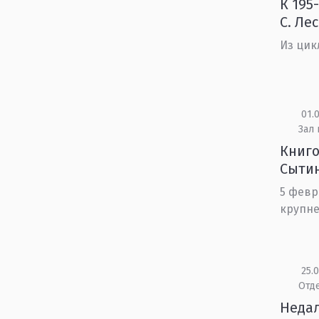
К 195
С. Ле
Из цик
01.0
Зал
Книго
Сыти
5 февр
крупне
25.0
Отд
Недал