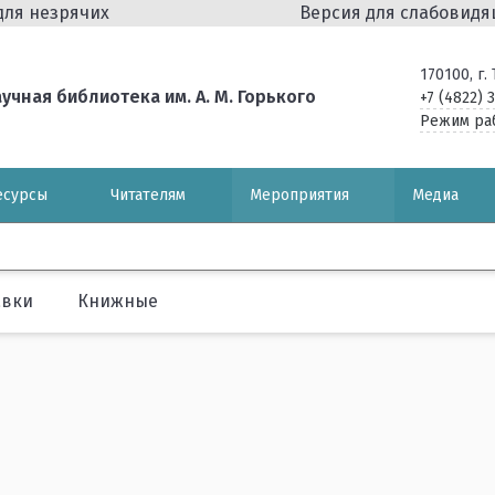
для незрячих
Версия для слабовид
170100, г
чная библиотека им. А. М. Горького
+7 (4822) 
Режим ра
есурсы
Читателям
Мероприятия
Медиа
авки
Книжные