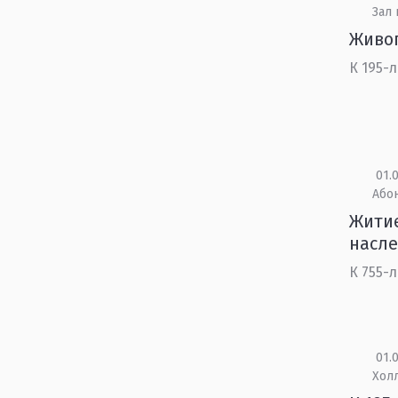
Зал 
Живоп
К 195-
01.0
Або
Житие
насл
К 755-
01.0
Холл