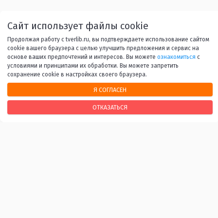
Назад
1
...
17
18
19
Сайт использует файлы cookie
Продолжая работу с tverlib.ru, вы подтверждаете использование сайтом
20
21
...
45
Вперед
cookie вашего браузера с целью улучшить предложения и сервис на
основе ваших предпочтений и интересов. Вы можете
ознакомиться
с
условиями и принципами их обработки. Вы можете запретить
сохранение cookie в настройках своего браузера.
Я СОГЛАСЕН
НАШИ КОНТАКТЫ
ОТКАЗАТЬСЯ
170100, г. Тверь, Свободный переулок, 28
+7 (4822) 34-37-55
info@tverlib.ru
Нашли ошибку? Сообщите нам!
Выделите и нажмите Ctr+Enter
Последнее обновление: 07.08.2026