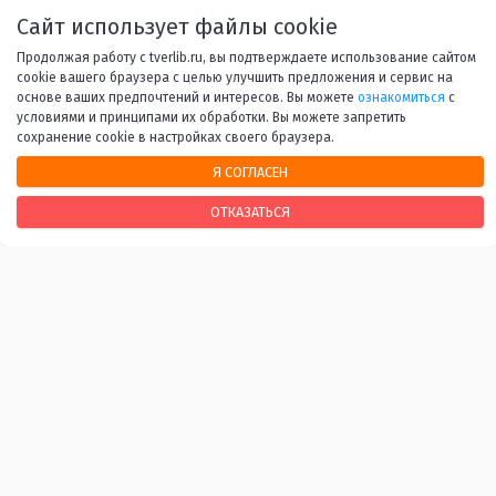
1
2
3
4
5
...
45
Сайт использует файлы cookie
Продолжая работу с tverlib.ru, вы подтверждаете использование сайтом
Вперед
cookie вашего браузера с целью улучшить предложения и сервис на
основе ваших предпочтений и интересов. Вы можете
ознакомиться
с
условиями и принципами их обработки. Вы можете запретить
сохранение cookie в настройках своего браузера.
Я СОГЛАСЕН
НАШИ КОНТАКТЫ
ОТКАЗАТЬСЯ
170100, г. Тверь, Свободный переулок, 28
+7 (4822) 34-37-55
info@tverlib.ru
Нашли ошибку? Сообщите нам!
Выделите и нажмите Ctr+Enter
Последнее обновление: 06.08.2026
ВАЖНЫЕ ССЫЛКИ