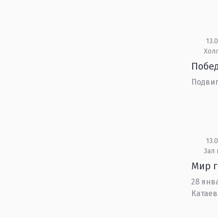
13.0
Холл
Побе
Подвиг
13.0
Зал
Мир г
28 янв
Катаев