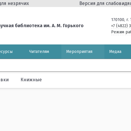
для незрячих
Версия для слабовид
170100, г
чная библиотека им. А. М. Горького
+7 (4822) 
Режим ра
есурсы
Читателям
Мероприятия
Медиа
авки
Книжные