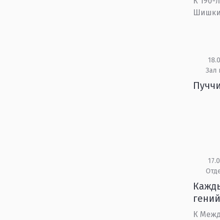
К 190-
Шишки
18.0
Зал
Пуччи
17.0
Отд
Кажды
гений
К Межд