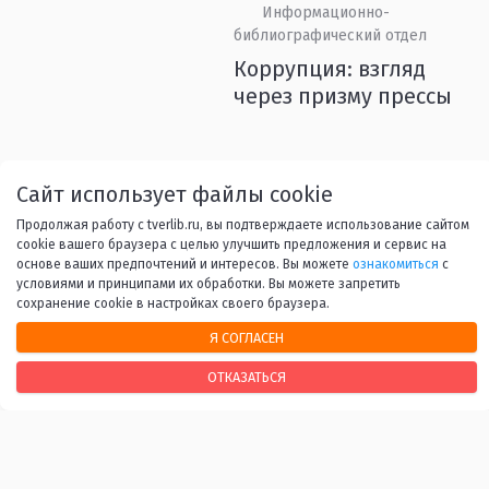
Информационно-
библиографический отдел
Коррупция: взгляд
через призму прессы
Назад
1
2
3
4
5
6
Сайт использует файлы cookie
Продолжая работу с tverlib.ru, вы подтверждаете использование сайтом
...
45
Вперед
cookie вашего браузера с целью улучшить предложения и сервис на
основе ваших предпочтений и интересов. Вы можете
ознакомиться
с
условиями и принципами их обработки. Вы можете запретить
сохранение cookie в настройках своего браузера.
Я СОГЛАСЕН
НАШИ КОНТАКТЫ
ОТКАЗАТЬСЯ
170100, г. Тверь, Свободный переулок, 28
+7 (4822) 34-37-55
info@tverlib.ru