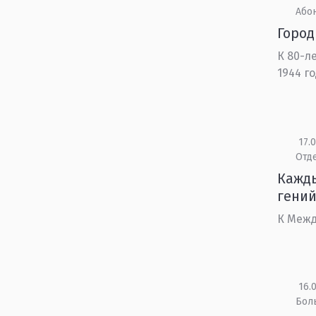
Або
Город
К 80-л
1944 го
17.0
Отд
Кажды
гений
К Межд
16.0
Бол