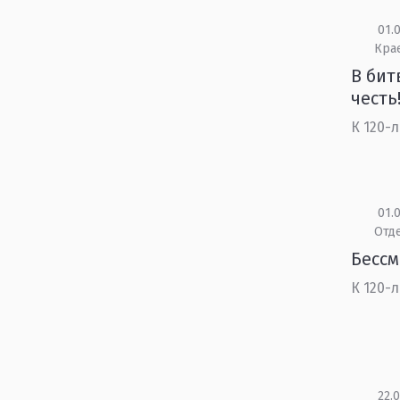
01.0
Кра
В бит
честь!
К 120-
01.0
Отд
Бесс
К 120-
22.0