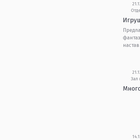
21.1
Отд
Игру
Предла
фантаз
настав
21.1
Зал
Много
14.1