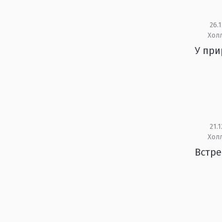
26.1
Холл
У при
21.1
Холл
Встре