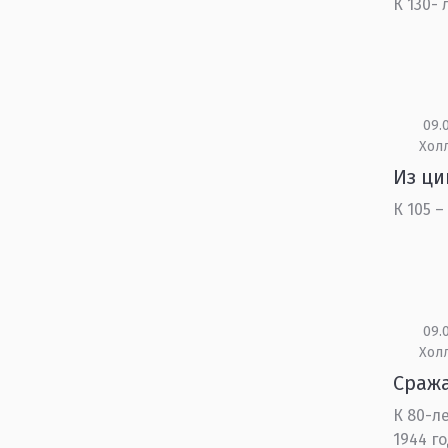
К 130-
09.0
Холл
Из ц
К 105 
09.0
Холл
Сража
К 80-л
1944 го