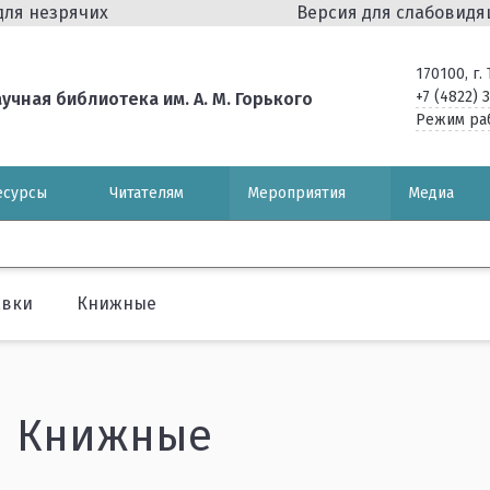
для незрячих
Версия для слабовид
170100, г
+7 (4822) 
чная библиотека им. А. М. Горького
Режим ра
есурсы
Читателям
Мероприятия
Медиа
авки
Книжные
Книжные