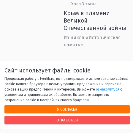
Холл 3 этажа
Крым в пламени
Великой
Отечественной войны
Из цикла «Историческая
память»
Назад
1
...
7
8
9
10
Сайт использует файлы cookie
Продолжая работу с tverlib.ru, вы подтверждаете использование сайтом
11
...
45
Вперед
cookie вашего браузера с целью улучшить предложения и сервис на
основе ваших предпочтений и интересов. Вы можете
ознакомиться
с
условиями и принципами их обработки. Вы можете запретить
сохранение cookie в настройках своего браузера.
Я СОГЛАСЕН
ОТКАЗАТЬСЯ
НАШИ КОНТАКТЫ
170100, г. Тверь, Свободный переулок, 28