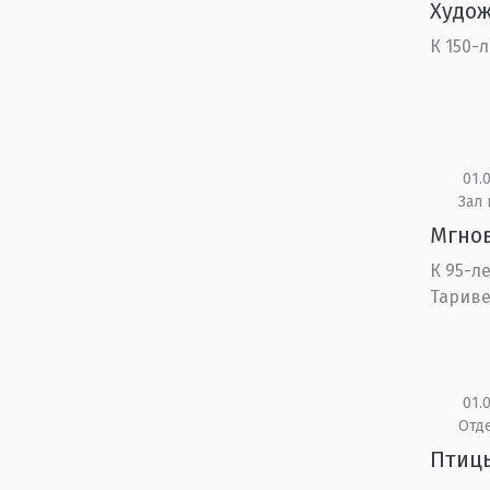
Худож
К 150-
01.0
Зал
Мгнов
К 95-л
Тарив
01.0
Отд
Птиц