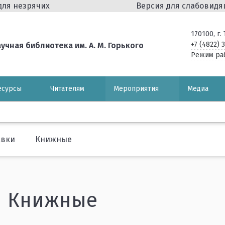
для незрячих
Версия для слабовид
170100, г
+7 (4822) 
чная библиотека им. А. М. Горького
Режим ра
есурсы
Читателям
Мероприятия
Медиа
авки
Книжные
Книжные