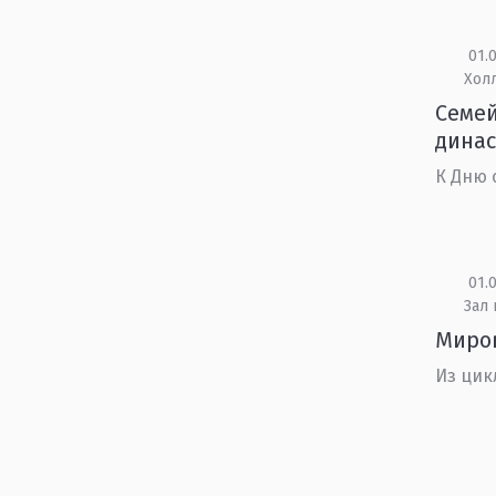
01.0
Холл
Семей
дина
К Дню 
01.0
Зал
Миро
Из цик