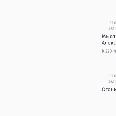
01.0
Зал 
Мысли
Алек
К 220-
01.0
Зал 
Огонь