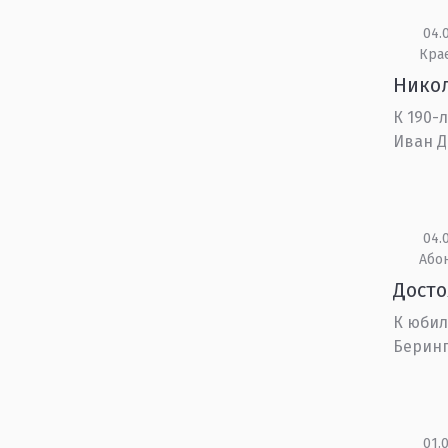
04.0
Кра
Никол
К 190-
Иван Д
04.0
Або
Дост
К юбил
Беринга
01.0