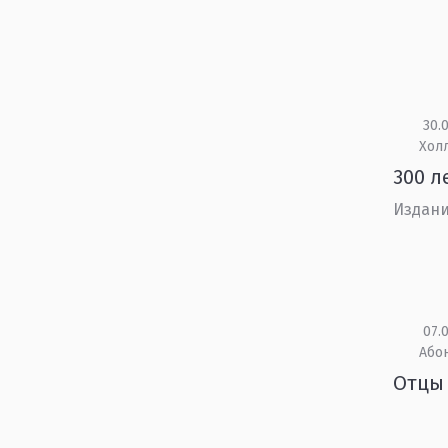
30.0
Холл
300 л
Издани
07.0
Або
Отцы 