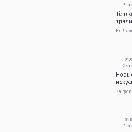
Зал 
Тёпло
трад
Ко Дню
01.0
Зал 
Новые
искус
За фев
01.0
Зал 