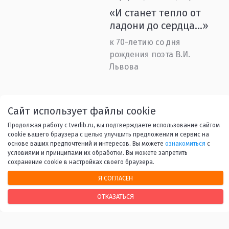
«И станет тепло от
ладони до сердца...»
к 70-летию со дня
рождения поэта В.И.
Львова
Назад
1
...
39
40
41
Сайт использует файлы cookie
Продолжая работу с tverlib.ru, вы подтверждаете использование сайтом
42
43
...
45
Вперед
cookie вашего браузера с целью улучшить предложения и сервис на
основе ваших предпочтений и интересов. Вы можете
ознакомиться
с
условиями и принципами их обработки. Вы можете запретить
сохранение cookie в настройках своего браузера.
Я СОГЛАСЕН
ОТКАЗАТЬСЯ
НАШИ КОНТАКТЫ
170100, г. Тверь, Свободный переулок, 28
+7 (4822) 34-37-55