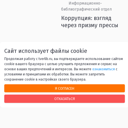
Информационно-
библиографический отдел
Коррупция: взгляд
через призму прессы
Назад
1
2
3
4
5
6
Сайт использует файлы cookie
Продолжая работу с tverlib.ru, вы подтверждаете использование сайтом
...
45
Вперед
cookie вашего браузера с целью улучшить предложения и сервис на
основе ваших предпочтений и интересов. Вы можете
ознакомиться
с
условиями и принципами их обработки. Вы можете запретить
сохранение cookie в настройках своего браузера.
Я СОГЛАСЕН
НАШИ КОНТАКТЫ
ОТКАЗАТЬСЯ
170100, г. Тверь, Свободный переулок, 28
+7 (4822) 34-37-55
info@tverlib.ru