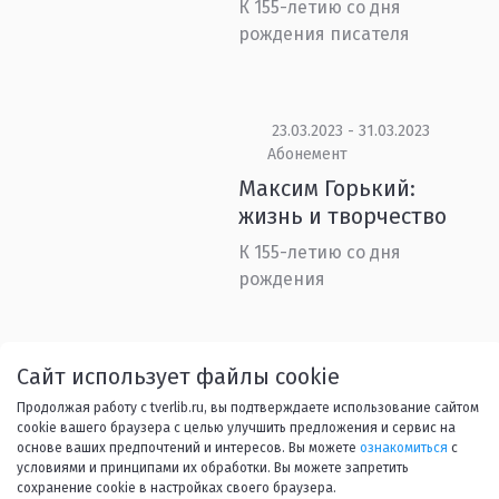
К 155-летию со дня
рождения писателя
23.03.2023 - 31.03.2023
Абонемент
Максим Горький:
жизнь и творчество
К 155-летию со дня
рождения
Назад
1
...
19
20
21
Сайт использует файлы cookie
Продолжая работу с tverlib.ru, вы подтверждаете использование сайтом
22
23
...
45
Вперед
cookie вашего браузера с целью улучшить предложения и сервис на
основе ваших предпочтений и интересов. Вы можете
ознакомиться
с
условиями и принципами их обработки. Вы можете запретить
сохранение cookie в настройках своего браузера.