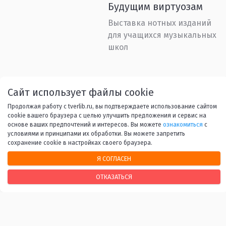
Будущим виртуозам
Выставка нотных изданий
для учащихся музыкальных
школ
Назад
1
...
35
36
37
Сайт использует файлы cookie
Продолжая работу с tverlib.ru, вы подтверждаете использование сайтом
38
39
...
45
Вперед
cookie вашего браузера с целью улучшить предложения и сервис на
основе ваших предпочтений и интересов. Вы можете
ознакомиться
с
условиями и принципами их обработки. Вы можете запретить
сохранение cookie в настройках своего браузера.
Я СОГЛАСЕН
НАШИ КОНТАКТЫ
ОТКАЗАТЬСЯ
170100, г. Тверь, Свободный переулок, 28
+7 (4822) 34-37-55
info@tverlib.ru